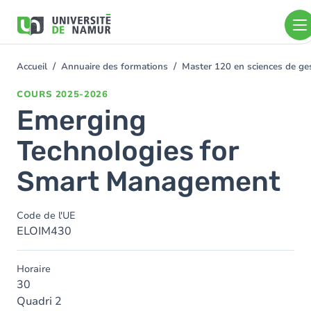
Aller au contenu principal
Aller
au
contenu
principal
Accueil
Annuaire des formations
Master 120 en sciences de ges
You
are
COURS
2025-2026
here
Emerging
Technologies for
Smart Management
Code de l'UE
ELOIM430
Horaire
30
Quadri 2