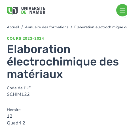
Aller au contenu principal
Aller
au
contenu
principal
Accueil
Annuaire des formations
Elaboration électrochimique 
You
are
COURS
2023-2024
here
Elaboration
électrochimique des
matériaux
Code de l'UE
SCHIM122
Horaire
12
Quadri 2