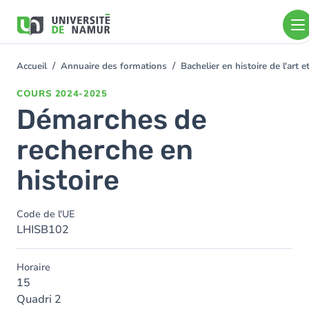
Aller au contenu principal
Aller
au
contenu
principal
Accueil
Annuaire des formations
Bachelier en histoire de l'art
You
are
COURS
2024-2025
here
Démarches de
recherche en
histoire
Code de l'UE
LHISB102
Horaire
15
Quadri 2