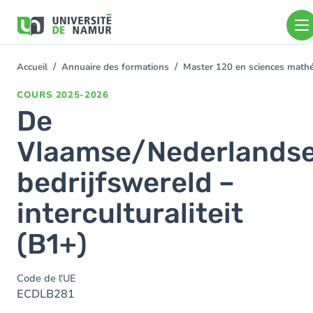
Aller au contenu principal
Aller
au
contenu
principal
Accueil
Annuaire des formations
Master 120 en sciences mathém
You
are
COURS
2025-2026
here
De
Vlaamse/Nederlands
bedrijfswereld –
interculturaliteit
(B1+)
Code de l'UE
ECDLB281