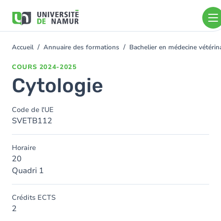
Aller au contenu principal
Aller
au
contenu
principal
Accueil
Annuaire des formations
Bachelier en médecine vétéri
You
are
COURS
2024-2025
here
Cytologie
Code de l'UE
SVETB112
Horaire
20
Quadri 1
Crédits ECTS
2