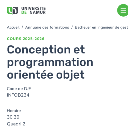
Aller au contenu principal
Aller
au
contenu
principal
Accueil
Annuaire des formations
Bachelier en ingénieur de ge
You
are
COURS
2025-2026
here
Conception et
programmation
orientée objet
Code de l'UE
INFOB234
Horaire
30 30
Quadri 2