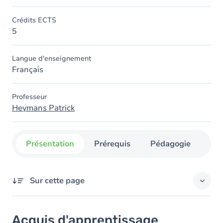
Crédits ECTS
5
Langue d'enseignement
Français
Professeur
Heymans Patrick
Présentation
Prérequis
Pédagogie
Org
Sur cette page
Acquis d'apprentissage
Acquis d'apprentissage