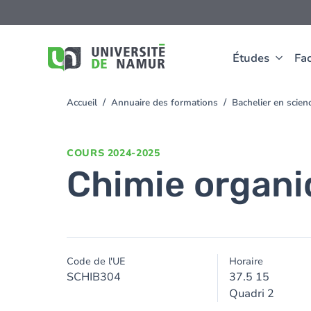
Aller au contenu principal
Aller
au
contenu
principal
Études
Fac
Accueil
Annuaire des formations
Bachelier en scie
You
are
here
COURS
2024-2025
Chimie organ
Code de l'UE
Horaire
SCHIB304
37.5 15
Quadri 2