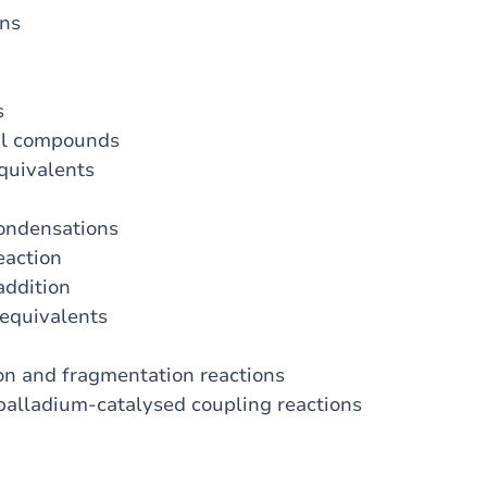
ons
s
nyl compounds
equivalents
condensations
eaction
addition
 equivalents
sion and fragmentation reactions
 palladium-catalysed coupling reactions