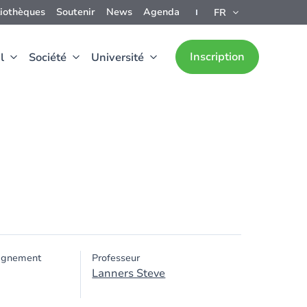
liothèques
Soutenir
News
Agenda
FR
Inscription
l
Société
Université
ignement
Professeur
Lanners Steve