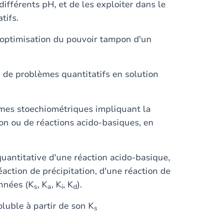
fférents pH, et de les exploiter dans le
tifs.
l'optimisation du pouvoir tampon d'un
e de problèmes quantitatifs en solution
mes stoechiométriques impliquant la
on ou de réactions acido-basiques, en
quantitative d'une réaction acido-basique,
action de précipitation, d'une réaction de
onnées (K
, K
, K
, K
).
s
a
i
d
oluble à partir de son K
s