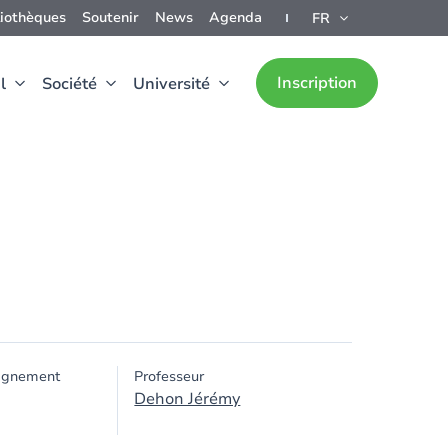
liothèques
Soutenir
News
Agenda
FR
Inscription
l
Société
Université
ignement
Professeur
Dehon Jérémy