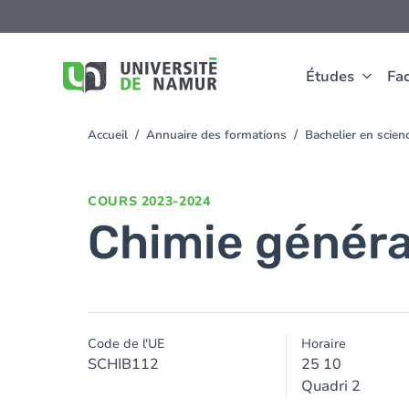
Aller au contenu principal
Aller
au
contenu
principal
Études
Fac
Accueil
Annuaire des formations
Bachelier en scie
You
are
here
COURS
2023-2024
Chimie généra
Code de l'UE
Horaire
SCHIB112
25 10
Quadri 2