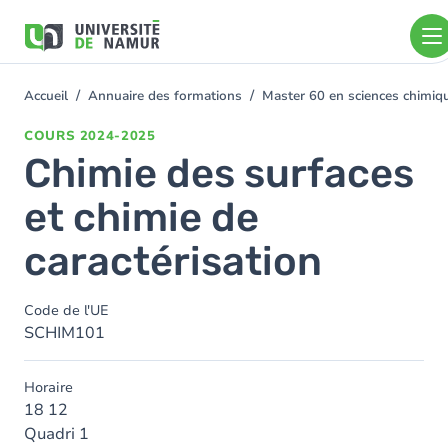
Aller au contenu principal
Aller
au
contenu
principal
Accueil
Annuaire des formations
Master 60 en sciences chimi
You
are
COURS
2024-2025
here
Chimie des surfaces
et chimie de
caractérisation
Code de l'UE
SCHIM101
Horaire
18 12
Quadri 1