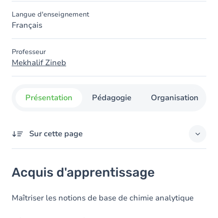
Langue d'enseignement
Français
Professeur
Mekhalif Zineb
Présentation
Pédagogie
Organisation
Sur cette page
Acquis d'apprentissage
Acquis d'apprentissage
Objectifs
Contenu
Maîtriser les notions de base de chimie analytique
Table des matières