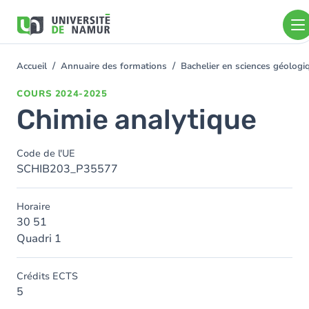
Aller au contenu principal
Aller
au
contenu
principal
Accueil
Annuaire des formations
Bachelier en sciences géolog
You
are
COURS
2024-2025
here
Chimie analytique
Code de l'UE
SCHIB203_P35577
Horaire
30 51
Quadri 1
Crédits ECTS
5