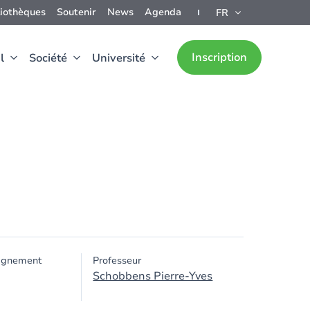
liothèques
Soutenir
News
Agenda
FR
Inscription
l
Société
Université
ignement
Professeur
Schobbens Pierre-Yves