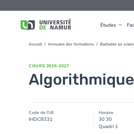
Aller au contenu principal
Aller
au
contenu
principal
Études
Fac
Accueil
Annuaire des formations
Bachelier en scien
You
are
here
COURS
2026-2027
Algorithmique
Code de l'UE
Horaire
IHDCB331
30 30
Quadri 1