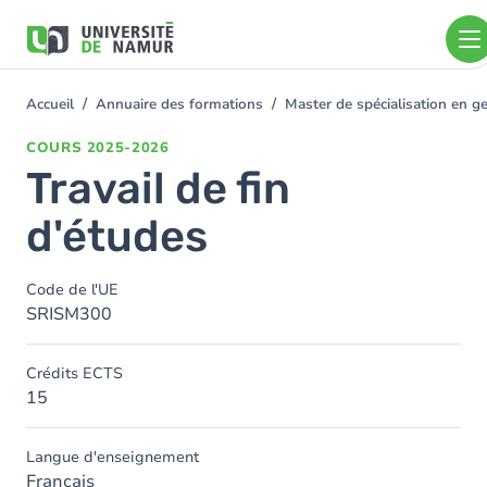
Aller au contenu principal
Aller
au
contenu
principal
Accueil
Annuaire des formations
Master de spécialisation en g
You
are
COURS
2025-2026
here
Travail de fin
d'études
Code de l'UE
SRISM300
Crédits ECTS
15
Langue d'enseignement
Français