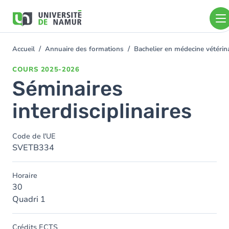
Aller au contenu principal
Aller
au
contenu
principal
Accueil
Annuaire des formations
Bachelier en médecine vétéri
You
are
COURS
2025-2026
here
Séminaires
interdisciplinaires
Code de l'UE
SVETB334
Horaire
30
Quadri 1
Crédits ECTS