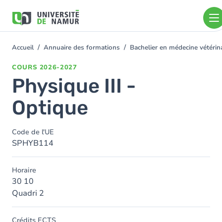
Aller au contenu principal
Aller
au
contenu
principal
Accueil
Annuaire des formations
Bachelier en médecine vétéri
You
are
COURS
2026-2027
here
Physique III -
Optique
Code de l'UE
SPHYB114
Horaire
30 10
Quadri 2
Crédits ECTS