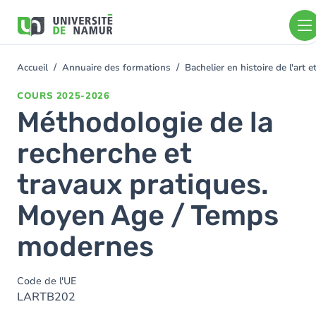
Aller au contenu principal
Aller
au
contenu
principal
Accueil
Annuaire des formations
Bachelier en histoire de l'art
You
are
COURS
2025-2026
here
Méthodologie de la
recherche et
travaux pratiques.
Moyen Age / Temps
modernes
Code de l'UE
LARTB202