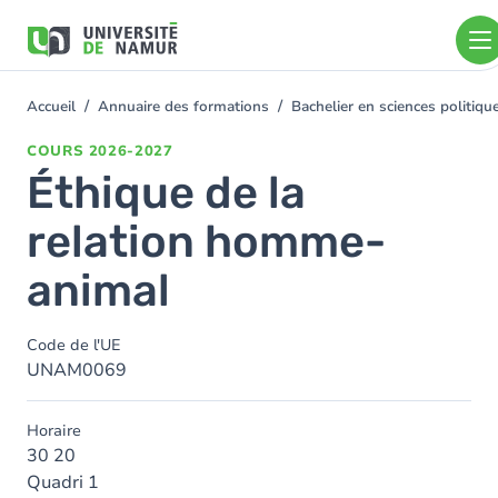
Aller au contenu principal
Aller
au
contenu
principal
Accueil
Annuaire des formations
Bachelier en sciences politiq
You
are
COURS
2026-2027
here
Éthique de la
relation homme-
animal
Code de l'UE
UNAM0069
Horaire
30 20
Quadri 1