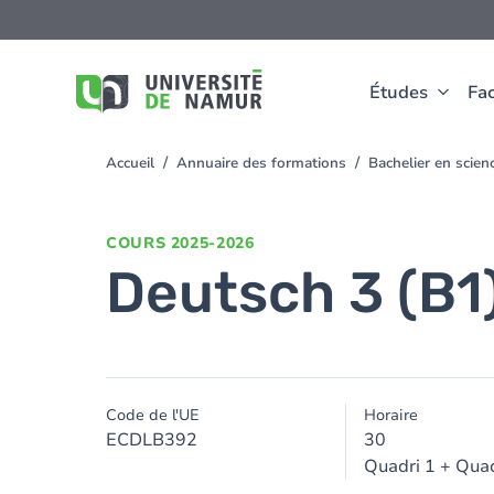
Aller au contenu principal
Aller
au
contenu
principal
Études
Fac
Accueil
Annuaire des formations
Bachelier en scie
You
are
here
COURS
2025-2026
Deutsch 3 (B1
Code de l'UE
Horaire
ECDLB392
30
Quadri 1 + Quad