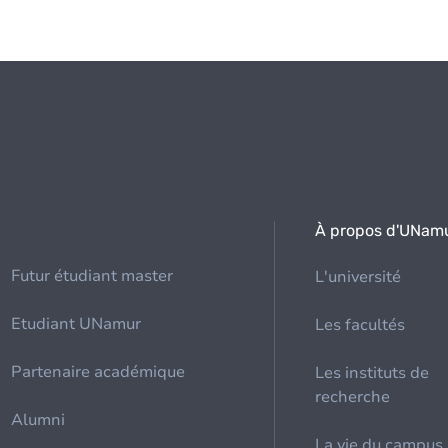
À propos d'UNam
Futur étudiant master
L'université
Etudiant UNamur
Les facultés
Partenaire académique
Les instituts de
recherche
Alumni
La vie du campus