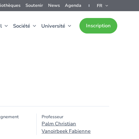
liothèques
Soutenir
News
Agenda
FR
Inscription
l
Société
Université
ignement
Professeur
Palm Christian
Vanoirbeek Fabienne