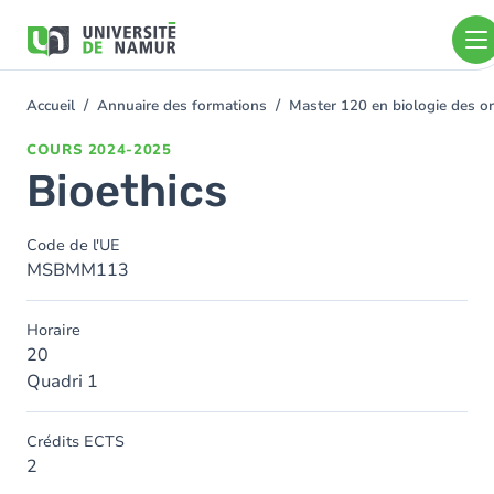
Aller au contenu principal
Aller
au
contenu
principal
Accueil
Annuaire des formations
Master 120 en biologie des or
You
are
COURS
2024-2025
here
Bioethics
Code de l'UE
MSBMM113
Horaire
20
Quadri 1
Crédits ECTS
2