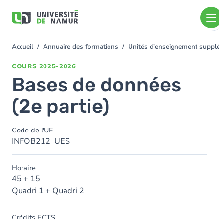
Aller au contenu principal
Aller
au
contenu
principal
Accueil
Annuaire des formations
Unités d'enseignement suppl
You
are
COURS
2025-2026
here
Bases de données
(2e partie)
Code de l'UE
INFOB212_UES
Horaire
45 + 15
Quadri 1 + Quadri 2
Crédits ECTS